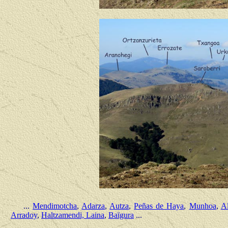
...
Mendimotcha
,
Adarza
,
Autza
,
Peñas de Haya
,
Munhoa
,
Al
Arradoy
,
Haltzamendi, Laina
,
Baïgura
...