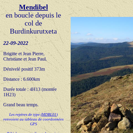
Mendibel
en boucle depuis le
col de
Burdinkurutxeta
22
-09-20
22
Brigitte et Jean Pierre,
Christiane et Jean Paul.
Dénivelé positif 373m
Distance : 6.600km
Durée totale : 4H
13 (montée
1H23)
Grand beau t
emps.
Les repères de type
(
MDBL01
)
renvoient au tableau de coordonnées
GPS