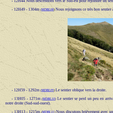
- 12H44 Nous descendons vers le Sud-est pour rejoindre un senti
- 12H49 - 1304m
Nous rejoignons ce très bon sentier 
(
MDBL08
)
- 12H59 - 1292m
Le sentier oblique vers la droite.
(
MDBL09
)
- 13H05 - 1271m
Le sentier se perd un peu en arri
(
MDBL10
)
notre droite (Sud-sud-ouest).
- 13H13 - 1215m
Nous discutons brièvement avec un 
(
MDBL11
)