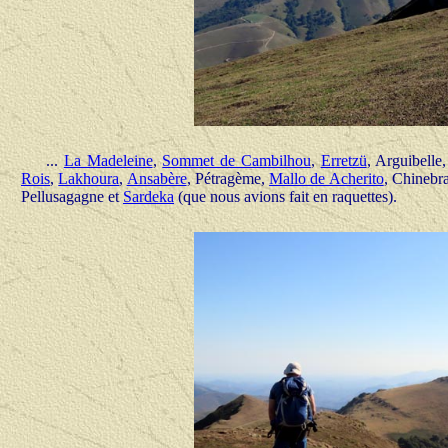
...
La Madeleine
,
Sommet de Cambilhou
,
Erretzü
, Arguibelle
Rois
,
Lakhoura
,
Ansabère
, Pétragème,
Mallo de Acherito
, Chinebr
Pellusagagne et
Sardeka
(que nous avions fait en raquettes).