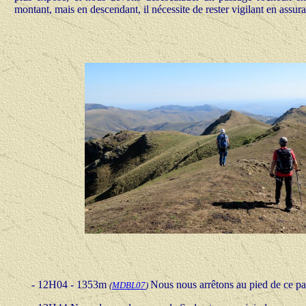
montant, mais en descendant, il nécessite de rester vigilant en assura
- 12H04 - 1353m
Nous nous arrêtons au pied de ce p
(
MDBL07
)