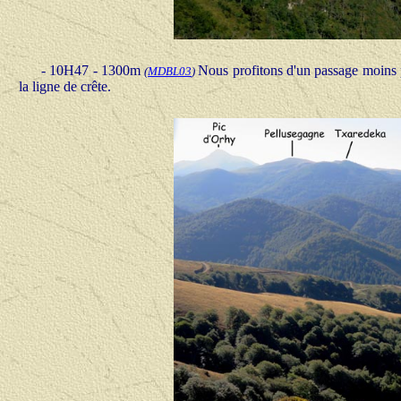
- 10H47 - 1300m
Nous profitons d'un passage moins p
(
MDBL03
)
la ligne de crête.