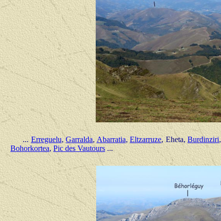
...
Erreguelu
,
Garralda
,
Abarratia
,
Eltzarruze
, Eheta,
Burdinziri
Bohorkortea
,
Pic des Vautours
...