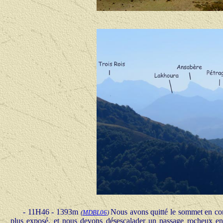
- 11H46 - 1393m
Nous avons quitté le sommet en cont
(
MDBL06
)
plus exposé, et nous devons désescalader un passage rocheux en p