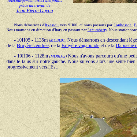
Téléchargement direct des points
grâce au travail de
Jean Pierre Guyon
Nous démarrons d'
Itxassou
vers 9H00, et nous passons
par
Louhossoa
,
B
Nous montons en direction d'Iraty en passant par
Lecumberry
. Nous stationnon
- 10H05 - 1135m
Nous démarrons en descendant légèr
(
MDBL01
)
de la
Bruyère cendrée
, de la
Bruyère vagabonde
et de la
Daboecie d
- 10H06 - 1128m
Nous n'avons parcouru qu'une petite
(
MDBL02
)
dans le talus sur notre gauche. Nous suivons alors une sente bien 
progressivement vers l'Est.