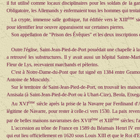
il fut utilisé comme locaux disciplinaires pour les soldats de la 
Obligatoire, les Allemands y enfermaient tous les hommes qui tentaie
ème
La crypte, immense salle gothique, fut édifiée vers le XIII
si
pour identifier leur oeuvre apparaissent sur certaines pierres.
Son appellation de "Prison des Évêques"
et les deux inscription
Outre l'église, Saint-Jean-Pied-de-Port possédait une chapelle à la
a retrouvé les substructures. Il y avait aussi un hôpital Sainte-Mar
Fleur de Lys, recevaient marchands et pèlerins.
C'est à Notre-Dame-du-Pont que fut signé en 1384 entre Gramont e
Antoine de Musculdy.
Sur le territoire de Saint-Jean
-Pied-de-Port,
on trouvait les maiso
Ansisala (à Saint-Jean
-Pied-de-Port
ou à Uhart-Cize), Beola, Etxega
ème
Au XVI
siècle après la prise de la Navarre par Ferdinand d'A
légitime de Navarre, pour rester à celle-ci vers 1530. La paix revenue
ème
ème
par de belles maisons navarraises des XVII
et XIII
siècles; l
L'accession au trône de France en 1589 du Béarnais Henri IV ent
qui eut lieu officiellement en 1620 sous Louis XIII et que le Roi d