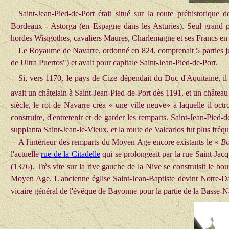
Saint-Jean-Pied-de-Port était situé
sur la route préhistorique 
Bordeaux - Astorga (en Espagne dans les Asturies).
Seul grand p
hordes Wisigothes, cavaliers Maures, Charlemagne et ses Francs en
Le Royaume de Navarre, ordonné en 824, comprenait 5 parties jur
de Ultra Puertos")
et avait
pour capitale
Saint-Jean-Pied-de-Port
.
Si, vers 1170, le pays de Cize dépendait du Duc d'Aquitaine, il 
avait un châtelain à Saint-Jean-Pied-de-Port dès 1191, et un château
siècle, le roi de Navarre créa « une ville neuve» à laquelle il oc
construire, d'entretenir et de garder les remparts. Saint-Jean-Pied-
supplanta Saint-Jean-le-Vieux, et la route de Valcarlos fut plus fré
A l'intérieur des remparts du Moyen Age encore existants le «
Bo
l'actuelle
rue de la Citadelle
qui se prolongeait par la rue Saint-Jacq
(1376). Très vite sur la rive gauche de la Nive se construisit le bo
Moyen Age. L'ancienne église Saint-Jean-Baptiste devint Notre-D
vicaire général de l'évêque de Bayonne pour la partie de la Basse-N