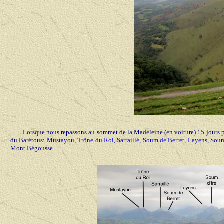
Lorsque nous repassons au sommet de la Madeleine (en voiture) 15 jours p
du Barétous:
Mustayou
,
Trône du Roi
,
Sarraillé
,
Soum de Berret
,
Layens
, Soum
Mont Bégousse.