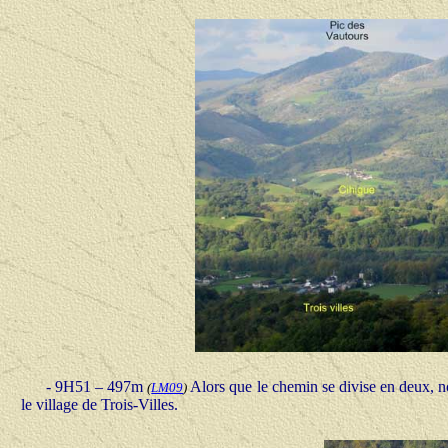
- 9H51 – 497m
Alors que le chemin se divise en deux, 
(
LM09
)
le village de Trois-Villes.