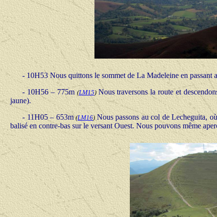
- 10H53 Nous quittons le sommet de La Madeleine en passant au
- 10H56 – 775m
Nous traversons la route et descendons
(
LM15
)
jaune).
- 11H05 – 653m
Nous passons au col de Lecheguita, où 
(
LM16
)
balisé en contre-bas sur le versant Ouest. Nous pouvons même aperce