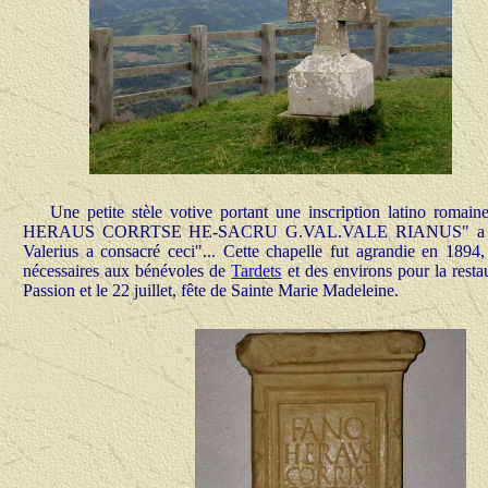
Une petite stèle votive portant une inscription latino romai
HERAUS CORRTSE HE-SACRU G.VAL.VALE RIANUS" a été interp
Valerius a consacré ceci"... Cette chapelle fut agrandie en 1894,
nécessaires aux bénévoles de
Tardets
et des environs pour la resta
Passion et le 22 juillet, fête de Sainte Marie Madeleine.