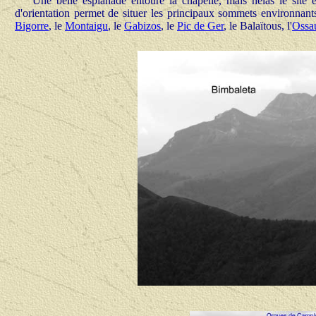
Une belle esplanade entoure la chapelle, mais hélas le site 
d'orientation permet de situer les principaux sommets environnan
Bigorre
, le
Montaigu
, le
Gabizos
, le
Pic de Ger
, le Balaïtous, l'
Ossa