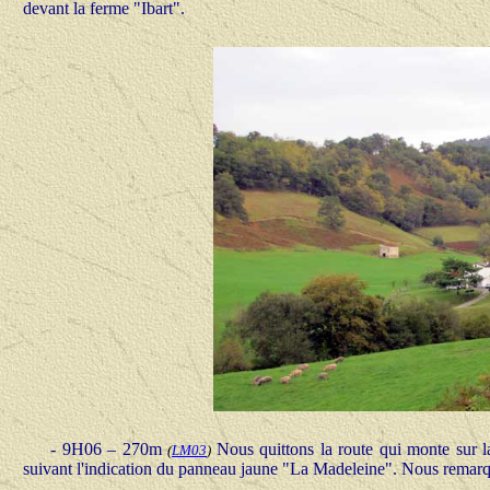
devant la ferme "Ibart".
- 9H06 – 270m
Nous quittons la route qui monte sur l
(
LM03
)
suivant l'indication du panneau jaune "La Madeleine". Nous remarq