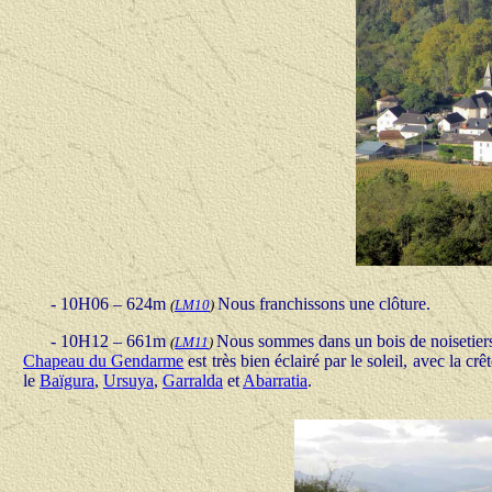
- 10H06 – 624m
Nous franchissons une clôture.
(
LM10
)
- 10H12 – 661m
Nous sommes dans un bois de noisetiers, 
(
LM11
)
Chapeau du Gendarme
est très bien éclairé par le soleil, avec la crêt
le
Baïgura
,
Ursuya
,
Garralda
et
Abarratia
.