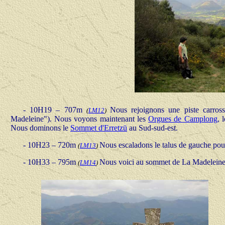
- 10H19 – 707m
Nous rejoignons une piste carros
(
LM12
)
Madeleine"). Nous voyons maintenant les
Orgues de Camplong
, 
Nous dominons le
Sommet d'Erretzü
au Sud-sud-est.
- 10H23 – 720m
Nous escaladons le talus de gauche po
(
LM13
)
- 10H33 – 795m
Nous voici au sommet de La Madeleine o
(
LM14
)