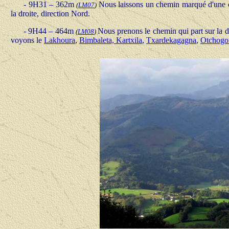
- 9H31 – 362m
Nous laissons un chemin marqué d'une cr
(
LM07
)
la droite, direction Nord.
- 9H44 – 464m
Nous prenons le chemin qui part sur la dr
(
LM08
)
voyons le
Lakhoura
,
Bimbaleta, Kartxila
,
Txardekagagna
,
Otchogo