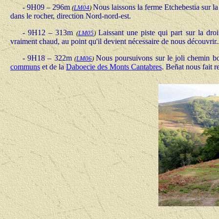
- 9H09 – 296m
Nous laissons la ferme Etchebestia sur la
(
LM04
)
dans le rocher, direction Nord-nord-est.
- 9H12 – 313m
Laissant une piste qui part sur la dro
(
LM05
)
vraiment chaud, au point qu'il devient nécessaire de nous découvrir..
- 9H18 – 322m
Nous poursuivons sur le joli chemin bor
(
LM06
)
communs
et de la
Daboecie des Monts Cantabres
. Beñat nous fait 