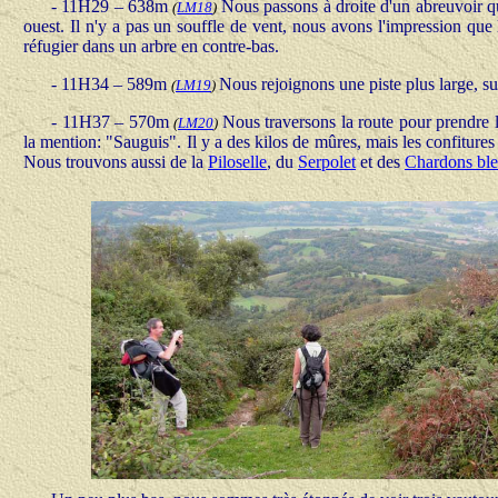
- 11H29 – 638m
Nous passons à droite d'un abreuvoir q
(
LM18
)
ouest. Il n'y a pas un souffle de vent, nous avons l'impression que
réfugier dans un arbre en contre-bas.
- 11H34 – 589m
Nous rejoignons une piste plus large, su
(
LM19
)
- 11H37 – 570m
Nous traversons la route pour prendre 
(
LM20
)
la mention: "Sauguis". Il y a des kilos de mûres, mais les confitures s
Nous trouvons aussi de la
Piloselle
, du
Serpolet
et des
Chardons ble