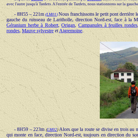
avec l'autre jusqu'à Tardets. A l'entrée de Tardets, nous stationnons sur la gauch
- 8H55 – 221m
Nous franchissons le petit pont derrière 
(
LM01
)
gauche du ruisseau de Laritholle, direction Nord-est, face à la Ma
Géranium herbe à Robert
,
Origan
,
Campanules à feuilles rondes
rondes
,
Mauve sylvestre
et
Aigremoine
.
- 8H59 – 223m
Alors que la route se divise en trois au 
(
LM02
)
qui monte en face, direction Nord-est, toujours en direction du s