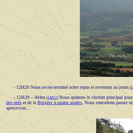
- 12H20 Nous avons terminé notre repas et revenons au point
(
- 12H29 – 404m
Nous quittons le chemin principal pour 
(
LM22
)
des prés
et de la
Bruyère à quatre angles
. Nous entendons passer un
apercevoir...