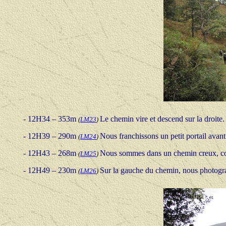
- 12H34 – 353m
Le chemin vire et descend sur la droite.
(
LM23
)
- 12H39 – 290m
Nous franchissons un petit portail avan
(
LM24
)
- 12H43 – 268m
Nous sommes dans un chemin creux, comme
(
LM25
)
- 12H49 – 230m
Sur la gauche du chemin, nous photogra
(
LM26
)