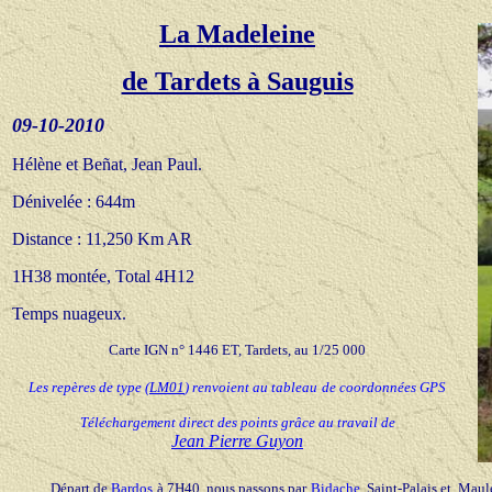
La Madeleine
de Tardets à Sauguis
09-10-20
10
Hélène et Beñat, Jean Paul.
Dénivelée : 644m
Distance : 11,250 Km AR
1H38 montée, Total 4H12
Temps nuageux.
Carte IGN n° 1446 ET, Tardets, au 1/25 000
Les repères de type
(
LM01
) renvoient au tableau
de coordonnées GPS
Téléchargement direct des points grâce au travail de
Jean Pierre Guyon
Départ de
Bardos
à 7H40, nous passons par
Bidache
, Saint-Palais et
Maul