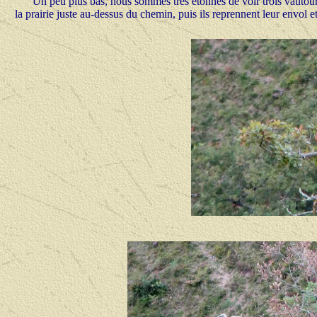
Un peu plus bas, nous sommes très étonnés de voir trois vautours
la prairie juste au-dessus du chemin, puis ils reprennent leur envol e