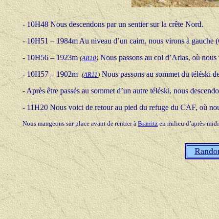
-
10H48 Nous descendons par un sentier sur la crête Nord.
-
10H51 – 1984m Au niveau d’un cairn, nous virons à gauche (Ou
-
10H56 – 1923m
Nous passons au col d’Arlas, où nous v
(
AR10
)
-
10H57 – 1902m
Nous passons au sommet du téléski des 
(
AR11
)
-
Après être passés au sommet d’un autre téléski, nous descendon
- 11H20 Nous voici de retour au pied du refuge du CAF, où no
Nous mangeons sur place avant de rentrer à
Biarritz
en milieu d’après-midi
Rando