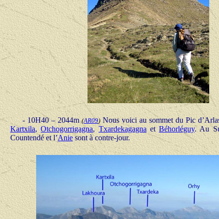
-
1
0H40 – 20
44
m
Nous voici au sommet du Pic d’Arlas, 
(
AR09
)
Kartxila
,
Otchogorrigagna
,
Txardekagagna
et
Béhorléguy
. Au S
Countendé et l’
Anie
sont à contre-jour.