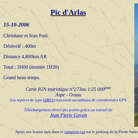
Pic d'Arlas
15-10-200
6
Christiane et Jean Paul.
Dénivelé : 400m
Distance 4,800km AR
Total : 2H00 (montée 1H
20)
Grand beau temps.
ème
Carte IGN
touristique n°273au 1/25 000
Aspe - Ossau
Les repères de type
(
AR01
) renvoient au tableau de coordonnées GPS
Téléchargement direct des points grâce au travail de
Jean Pierre Guyon
Après une bonne nuit dans le
camping-car
sur le parking de la Pierre Sain