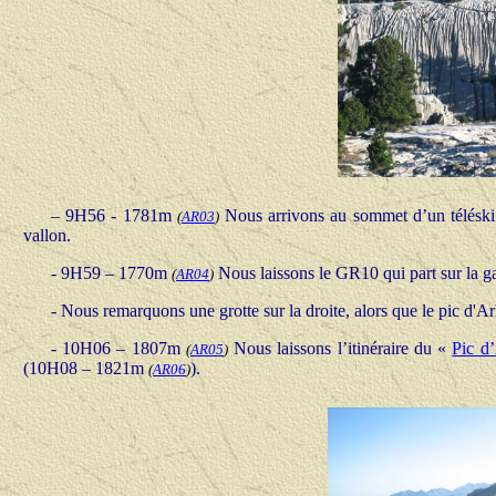
– 9H56 - 1781m
Nous arrivons au sommet d’un téléski q
(
AR03
)
vallon.
- 9H59 – 1770m
Nous laissons le GR10 qui part sur la ga
(
AR04
)
- Nous remarquons une grotte sur la droite, alors que le pic d'A
- 10H06 – 1807m
Nous laissons l’itinéraire du «
Pic d
(
AR05
)
(10H08 – 1821m
).
(
AR06
)