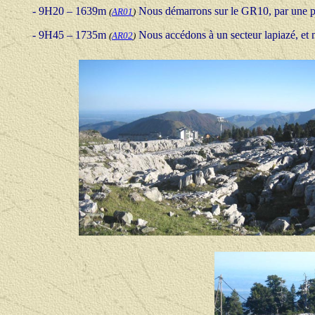
-
9H20 – 1639m
Nous démarrons sur le GR10, par une pis
(
AR01
)
- 9H45 – 1735m
Nous accédons à un secteur lapiazé, et 
(
AR02
)