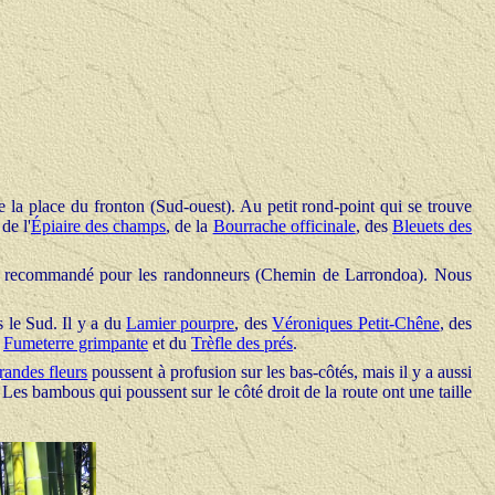
la place du fronton (Sud-ouest). Au petit rond-point qui se trouve
 de l'
Épiaire des champs
, de la
Bourrache officinale
, des
Bleuets des
king recommandé pour les randonneurs (Chemin de Larrondoa). Nous
 le Sud. Il y a du
Lamier pourpre
, des
Véroniques Petit-Chêne
, des
a
Fumeterre grimpante
et du
Trèfle des prés
.
randes fleurs
poussent à profusion sur les bas-côtés, mais il y a aussi
 Les b
ambous qui poussent sur le côté droit de la route ont une
taille