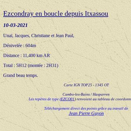
Ezcondray en boucle depuis Itxassou
10-03-20
21
Unaï, Jacques,
Christiane et Jean Paul,
Dénivelée : 604m
Distance : 11,400 km AR
Total : 5H12 (montée : 2H31)
Grand beau temp
s.
Carte IGN TOP25 - 1345 OT
Cambo-les-Bains / Hasparren
Les repères de type
(
EZCO01
)
renvoient au tableau de coordon
Téléchargement direct des points grâce au travail de
Jean Pierre Guyon