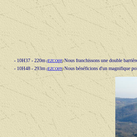
- 10H37 - 220m
Nous franchissons une double barrière
(
EZCO08
)
- 10H48 - 293m
Nous
bénéficions d'un magnifique poin
(
EZCO09
)