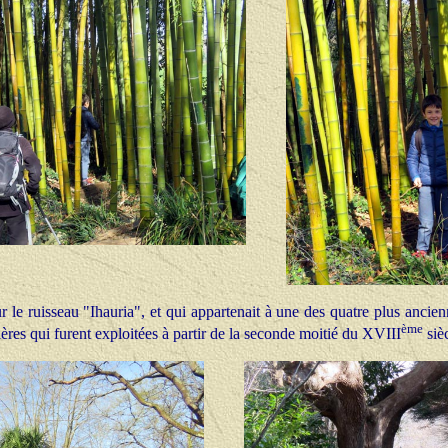
r le ruisseau "Ihauria", et qui appartenait à une des quatre plus anci
ème
res qui furent exploitées à partir de la seconde moitié du XVIII
sièc