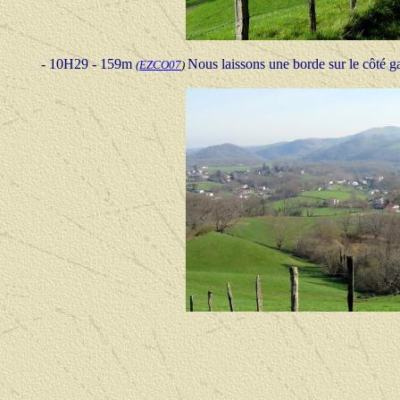
- 10H29 - 159m
Nous laissons une borde sur le côté 
(
EZCO07
)