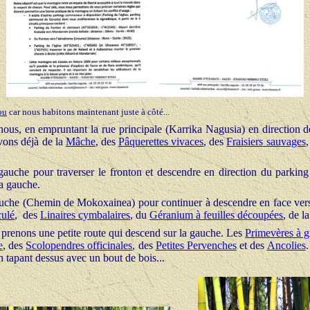
ou
car nous habitons maintenant juste à côté...
s, en empruntant la rue principale (Karrika Nagusia) en direction de 
uvons déjà de la
Mâche
, des
Pâquerettes vivaces
, des
Fraisiers sauvages
,
a gauche pour traverser le fronton et descendre en direction du par
la gauche.
gauche (Chemin de Mokoxainea) pour continuer à descendre en face vers
ulé
, des
Linaires cymbalaires
, du
Géranium à feuilles découpées
, de l
s prenons une petite route qui descend sur la gauche. Les
Primevères à g
e
, des
Scolopendres officinales
, des
Petites Pervenches
et des
Ancolies
.
n tapant dessus avec un bout de bois...