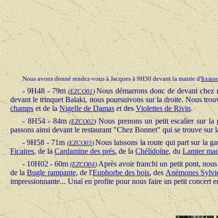
Nous avons donné rendez-vous à Jacques à 9H30 devant la mairie d'
Itxass
- 9H48 - 79m
Nous démarrons donc de devant chez nou
(
EZCO01
)
devant le trinquet Balaki, nous poursuivons sur la droite. Nous tro
champs
et de la
Nigelle de Damas
et des
Violettes de Rivin
.
- 8H54 - 84m
Nous prenons un petit escalier sur l
(
EZCO02
)
passons ainsi devant le restaurant "Chez Bonnet" qui se trouve sur 
- 9H58 - 71m
Nous laissons la route qui part sur la 
(
EZCO03
)
Ficaires
, de la
Cardamine des prés
, de la
Chélidoine
, du
Lamier mac
- 10H02 - 60m
Après avoir franchi un petit pont, nou
(
EZCO04
)
de la
Bugle rampante
, de l'
Euphorbe des bois
, des
Anémones Sylvi
impressionnante... Unaï en profite pour nous faire un petit concert e