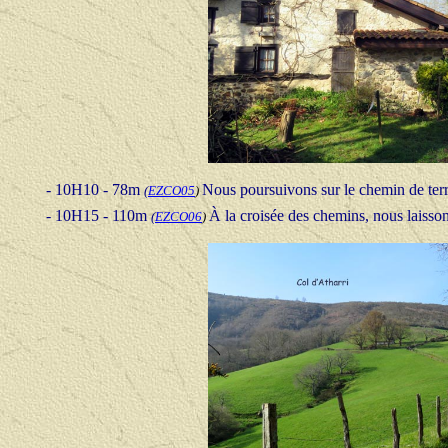
- 10H10 - 78m
Nous poursuivons sur le chemin de terre
(
EZCO05
)
- 10H15 - 110m
À la croisée des chemins, nous laissons
(
EZCO06
)