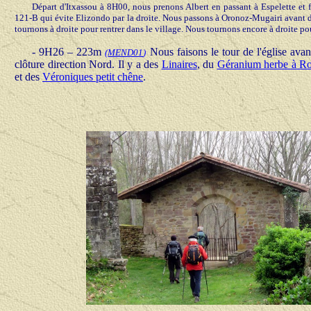
Départ d'Itxassou à 8H00, nous prenons Albert en passant à Espelette et f
121-B qui évite Elizondo par la droite. Nous passons à Oronoz-Mugairi avant de
tournons à droite pour rentrer dans le village. Nous tournons encore à droite pou
- 9H26 – 223m
Nous faisons le tour de l'église avan
(
MEND01
)
clôture direction Nord. Il y a des
Linaires
, du
Géranium herbe à Ro
et des
Véroniques petit chêne
.