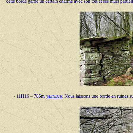
cette borde garde un certain charme avec son toit et ses murs partie
- 11H16 – 785m
Nous laissons une borde en ruines su
(
MEND16
)