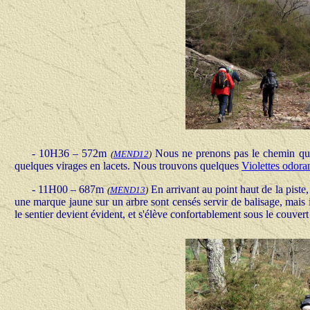
- 10H36 – 572m
Nous ne prenons pas le chemin qui s
(
MEND12
)
quelques virages en lacets. Nous trouvons quelques
Violettes odora
- 11H00 – 687m
En arrivant au point haut de la piste
(
MEND13
)
une marque jaune sur un arbre sont censés servir de balisage, mais il 
le sentier devient évident, et s'élève confortablement sous le couvert 