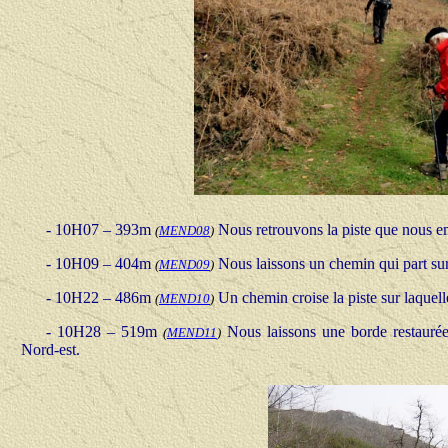
- 10H07 – 393m
Nous retrouvons la piste que nous e
(
MEND08
)
- 10H09 – 404m
Nous laissons un chemin qui part sur l
(
MEND09
)
- 10H22 – 486m
Un chemin croise la piste sur laquel
(
MEND10
)
- 10H28 – 519m
Nous laissons une borde restauré
(
MEND11
)
Nord-est.