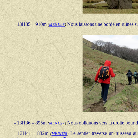
- 13H35 – 910m
Nous laissons une borde en ruines sur
(
MEND26
)
- 13H36 – 895m
Nous obliquons vers la droite pour d
(
MEND27
)
- 13H41 – 832m
Le sentier traverse un ruisseau 
(
MEND28
)