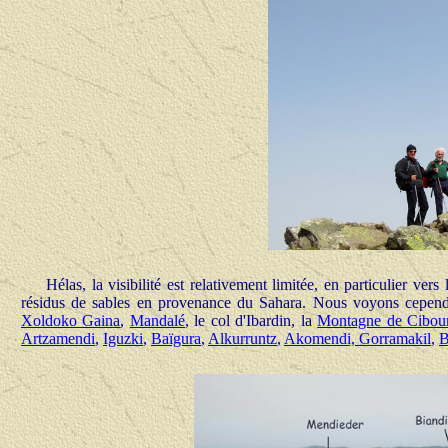
Hélas, la visibilité est relativement limitée, en particulier vers
résidus de sables en provenance du Sahara. Nous voyons cependa
Xoldoko Gaina
,
Mandalé
, le col d'Ibardin, la
Montagne de Cibou
Artzamendi
,
Iguzki
,
Baïgura
,
Alkurruntz
,
Akomendi, Gorramakil
,
B