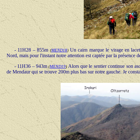
- 11H28 – 855m
Un cairn marque le virage en lace
(
MEND18
)
Nord, mais pour l'instant notre attention est captée par la présence 
- 11H36 – 943m
Alors que le sentier continue son as
(
MEND19
)
de Mendaur qui se trouve 200m plus bas sur notre gauche. Je constate 