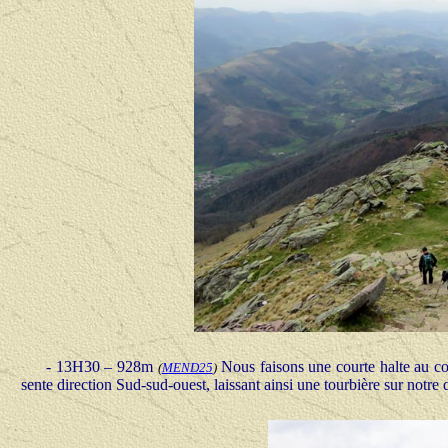
- 13H30 – 928m
Nous faisons une courte halte au co
(
MEND25
)
sente direction Sud-sud-ouest, laissant ainsi une tourbière sur notre d