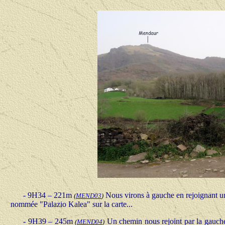
- 9H34 – 221m
Nous virons à gauche en rejoignant une
(
MEND03
)
nommée "Palazio Kalea" sur la carte...
- 9H39 – 245m
Un chemin nous rejoint par la gauch
(
MEND04
)