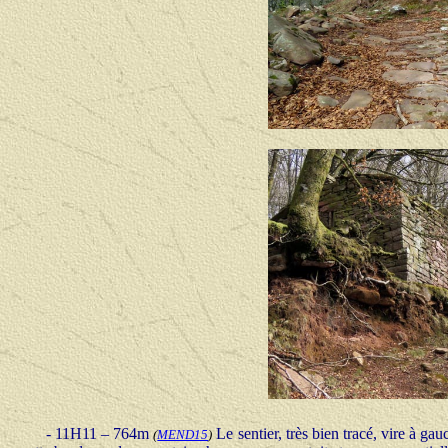
- 11H11 – 764m
Le sentier, très bien tracé, vire à 
(
MEND15
)