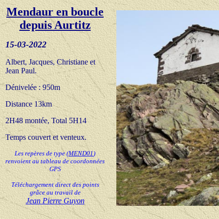
Mendaur en boucle
depuis Aurtitz
15
-03-20
22
Albert, Jacques, Christiane et
Jean Paul.
Dénivelée : 950m
Distance 13km
2H48 montée, Total 5H14
Temps couvert et venteux.
Les repères de type
(
MEND01
)
renvoient au tableau de coordonnées
GPS
Téléchargement direct des points
grâce au travail de
Jean Pierre Guyon