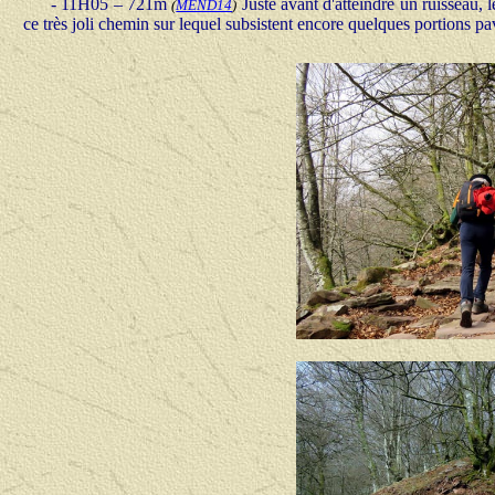
- 11H05 – 721m
Juste avant d'atteindre un ruisseau, l
(
MEND14
)
ce très joli chemin sur lequel subsistent encore quelques portions pa