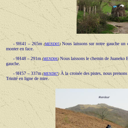
- 9H41 – 265m
Nous laissons sur notre gauche un c
(
MEND05
)
monter en face.
- 9H48 – 291m
Nous laissons le chemin de Juaneko Bord
(
MEND06
)
gauche.
- 9H57 – 337m
À la croisée des pistes, nous prenons
(
MEND07
)
Trinité en ligne de mire.