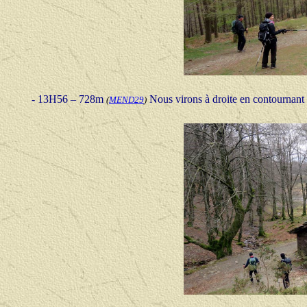
- 13H56 – 728m
Nous virons à droite en contournant
(
MEND29
)