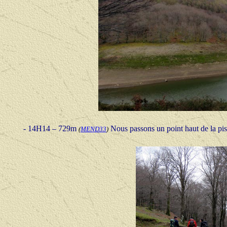
- 14H14 – 729m
Nous passons un point haut de la pi
(
MEND33
)