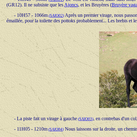
(GR12). Il ne subsiste que les
Ajoncs
, et les Bruyères (
Bruyère vag
- 10H57 - 1066m
Après un premier virage, nous passons
(
SAIO02
)
émaillée, pour la toilette des pottoks probablement... Les brebis et 
- La piste fait un virage à gauche
, en contrebas d'un col
(
SAIO03
)
- 11H05 - 1210m
Nous laissons sur la droite, un chemin
(
SAIO04
)