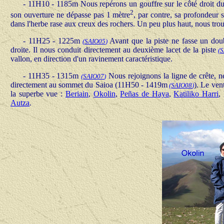
- 11H10 - 1185m Nous repérons un gouffre sur le côté droit du c
2
son ouverture ne dépasse pas 1 mètre
, par contre, sa profondeur 
dans l'herbe rase aux creux des rochers. Un peu plus haut, nous tr
- 11H25 - 1225m
Avant que la piste ne fasse un doubl
(
SAIO05
)
droite. Il nous conduit directement au deuxième lacet de la piste
(
S
vallon, en direction d'un ravinement caractéristique.
- 11H35 - 1315m
Nous rejoignons la ligne de crête, n
(
SAIO07
)
directement au sommet du Saioa (11H50 - 1419m
).
Le vent
(
SAIO08
)
la superbe vue :
Beriain
,
Okolin
,
Peñas de Haya
,
Katiliko Harri
,
Autza
.