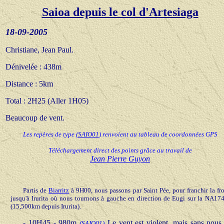
Saioa depuis le col d'Artesiaga
18-09-200
5
Christiane, Jean Paul.
Dénivelée
: 438m
Distance
: 5km
Total : 2H25 (Aller 1H05)
Beaucoup de vent.
Les repères de type
(
SAIO01
) renvoient au tableau de coordonnées GPS
Téléchargement direct des points grâce au travail de
Jean Pierre Guyon
Partis de
Biarritz
à 9H00, nous passons par Saint Pée, pour franchir la fr
jusqu'à
Irurita où nous tournons à gauche en direction de Eugi sur la NA17
(15,500km depuis Irurita).
- 10H45 - 980m
Le vent est violent, mais sans nous
(
SAIO01
)