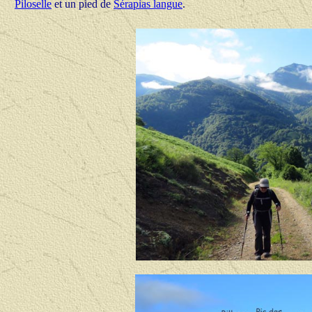
Piloselle
et un pied de
Sérapias langue
.