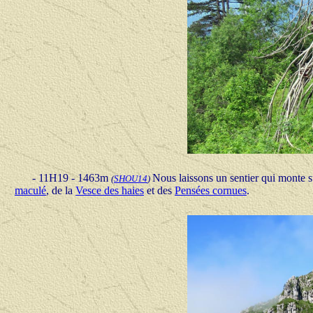
- 11H19 - 1463m
Nous laissons un sentier qui monte su
(
SHOU
14
)
maculé
, de la
Vesce des haies
et des
Pensées cornues
.