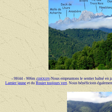
- 9H44 - 906m
Nous empruntons le sentier balisé en ja
(
SHOU09
)
Lamier jaune
et du
Rosier toujours vert
. Nous bénéficions également