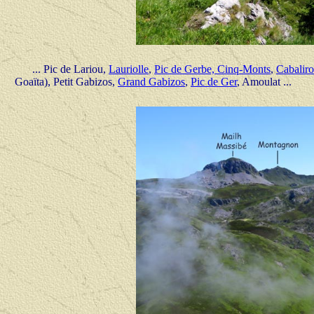
... Pic de Lariou,
Lauriolle
,
Pic de Gerbe, Cinq-Monts
,
Cabaliro
Goaïta), Petit Gabizos,
Grand Gabizos
,
Pic de Ger
, Amoulat ...