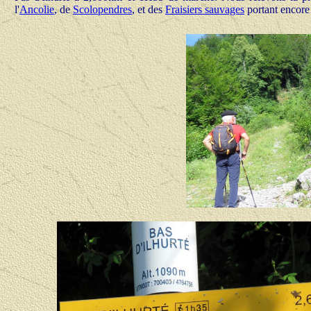
l'
Ancolie
, de
Scolopendres
, et des
Fraisiers sauvages
portant encore 