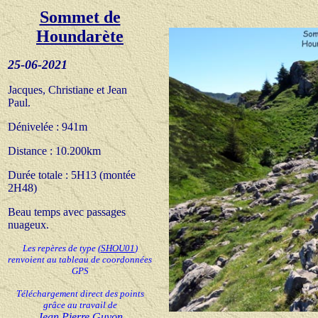
Sommet de
Houndarète
25-06-20
21
Jacques, Christiane et Jean
Paul.
Dénivelée : 941m
Distance : 10.200km
Durée totale : 5H
13 (montée
2H48)
Beau t
emps avec passages
nuageux.
Les repères de type
(
SHOU01
)
renvoient au tableau de coordonnées
GPS
Téléchargement direct des points
grâce au travail de
Jean Pierre Guyon