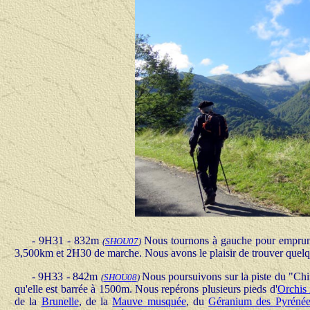
- 9H31 - 832m
Nous tournons à gauche pour emprunter
(
SHOU0
7
)
3,500km et 2H30 de marche. Nous avons le plaisir de trouver quelqu
- 9H33 - 842m
Nous poursuivons sur la piste du "Chi
(
SHOU0
8
)
qu'elle est barrée à 1500m. Nous repérons plusieurs pieds d'
Orchis 
de la
Brunelle
, de la
Mauve musquée
, du
Géranium des Pyrénée