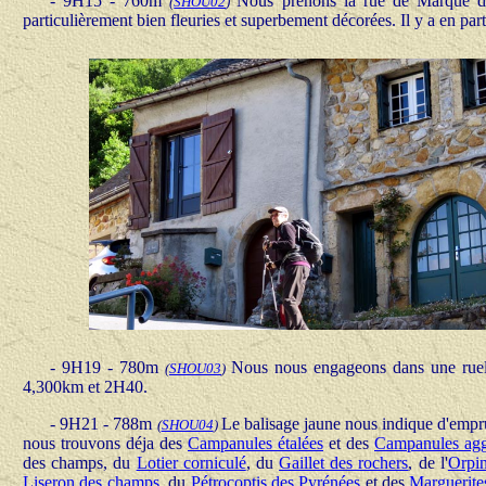
- 9H15 - 760m
Nous prenons la rue de Marque de
(
SHOU02
)
particulièrement bien fleuries et superbement décorées. Il y a en pa
- 9H19 - 780m
Nous nous engageons dans une ruelle
(
SHOU03
)
4,300km et 2H40.
- 9H21 - 788m
Le balisage jaune nous indique d'emprun
(
SHOU04
)
nous trouvons déja des
Campanules étalées
et des
Campanules ag
des champs, du
Lotier corniculé
, du
Gaillet des rochers
, de l'
Orpin
Liseron des champs
, du
Pétrocoptis des Pyrénées
et des
Marguerite