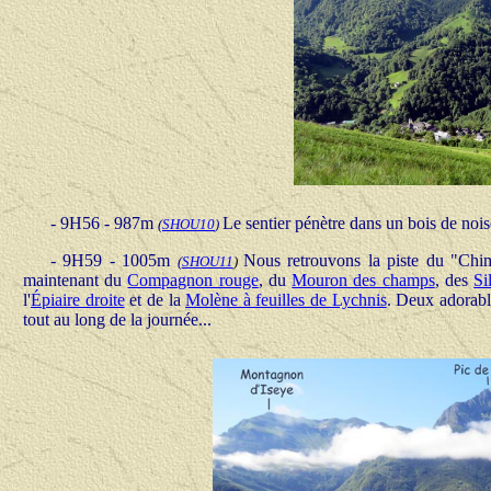
- 9H56 - 987m
Le sentier pénètre dans un bois de noise
(
SHOU
10
)
- 9H59 - 1005m
Nous retrouvons la piste du "Chi
(
SHOU11
)
maintenant du
Compagnon rouge
, du
Mouron des champs
, des
Si
l'
Épiaire droite
et de la
Molène à feuilles de Lychnis
. Deux adorabl
tout au long de la journée...