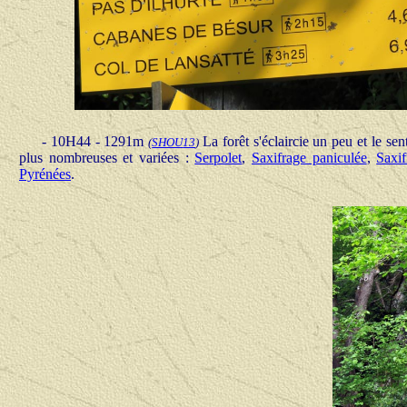
- 10H44 - 1291m
La forêt s'éclaircie un peu et le se
(
SHOU
13
)
plus nombreuses et variées :
Serpolet
,
Saxifrage paniculée
,
Saxif
Pyrénées
.