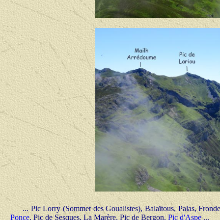
... Pic Lorry (Sommet des Goualistes), Balaïtous, Palas, Fronde
Ponce
, Pic de Sesques, La Marère, Pic de Bergon,
Pic d'Aspe
...