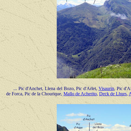
... Pic d'Anchet, Llena del Bozo, Pic d'Arlet,
Visaurin
, Pic d'A
de Forca, Pic de la Chourique,
Mallo de Acherito
,
Deck de Lhurs
,
A