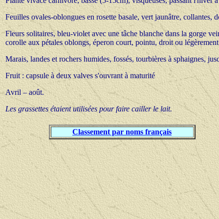
Plante vivace carnivore, basse (5-15cm), visqueuses, passant l'hiver à 
Feuilles ovales-oblongues en rosette basale, vert jaunâtre, collantes, 
Fleurs solitaires, bleu-violet avec une tâche blanche dans la gorge v
corolle aux pétales oblongs, éperon court, pointu, droit ou légèreme
Marais, landes et rochers humides, fossés, tourbières à sphaignes, j
Fruit : capsule à deux valves s'ouvrant à maturité
Avril – août.
Les grassettes étaient utilisées pour faire cailler le lait.
Classement par noms français