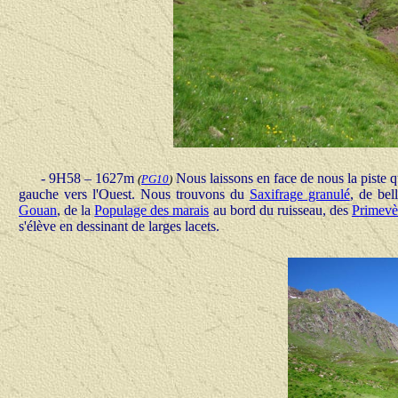
- 9H58 – 1627m
Nous laissons en face de nous la piste q
(
PG10
)
gauche vers l'Ouest. Nous trouvons du
Saxifrage granulé
, de bel
Gouan
, de la
Populage des marais
au bord du ruisseau, des
Primevè
s'élève en dessinant de larges lacets.