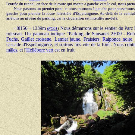
l'entrée du tunnel, en face de la route qui monte à gauche vers le col, nous pren
N
ous passons un premier pont, et nous tournons à gauche pour passer sous 
gauche pour prendre la route forestière d'Espelunguère. Au-delà de la central
arrêtons au niveau du parking, car la circulation est interdite au-delà.
- 8H56 – 1339m
Nous démarrons sur le sentier du Parc Na
(
PG01
)
ruisseau. Un panneau indique "Parking de Sansanet 2H00 - Ref
Fuchs
,
Gaillet croisette
,
Lamier jaune
,
Fraisiers
,
Raiponce noire
,
cascade d'Espelunguère, et sortons très vite de la forêt. Nous cont
mâles
, et l'
Hellébore vert
est en fruit.