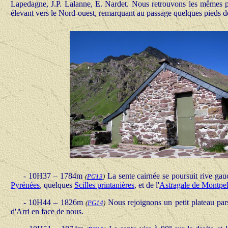
Lapedagne, J.P. Lalanne, E. Nardet. Nous retrouvons les mêmes 
élevant vers le Nord-ouest, remarquant au passage quelques pieds 
- 10H37 – 1784m
La sente cairnée se poursuit rive gau
(
PG13
)
Pyrénées
, quelques
Scilles printanières
, et de l'
Astragale de Montpel
- 10H44 – 1826m
Nous rejoignons un petit plateau par
(
PG14
)
d'Arri en face de nous.