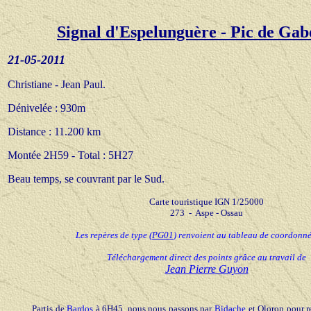
Signal d'Espelunguère - Pic de Gab
21-05-20
11
Christiane - Jean Paul.
Dénivelée : 930m
Distance : 11.200 km
Montée 2H59 - Total : 5H
27
Beau temps, se couvrant par le Sud.
Carte touristique IGN 1/25000
273 - Aspe - Ossau
Les repères de type
(
PG01
) renvoient au tableau de coordonn
Téléchargement direct des points grâce au travail de
Jean Pierre Guyon
Partis de
Bardos
à 6H45, nous nous passons par
Bidache
et Oloron pour r