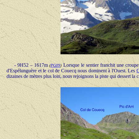
- 9H52 – 1617m
Lorsque le sentier franchit une croup
(
PG09
)
d'Espélunguère et le col de Couecq nous dominent à l'Ouest. Les
G
dizaines de mètres plus loin, nous rejoignons la piste qui dessert la