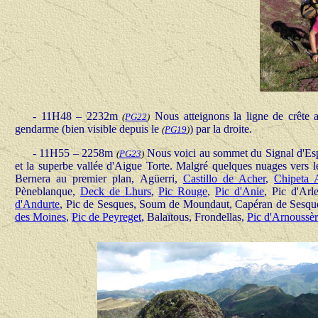
- 11H48 – 2232m
Nous atteignons la ligne de crête 
(
PG22
)
gendarme (bien visible depuis le
) par la droite.
(
PG19
)
- 11H55 – 2258m
Nous voici au sommet du Signal d'Es
(
PG23
)
et la superbe vallée d'Aigue Torte. Malgré quelques nuages vers l
Bernera au premier plan, Agüerri,
Castillo de Acher
,
Chipeta 
Pèneblanque,
Deck de Lhurs
,
Pic Rouge
,
Pic d'Anie
, Pic d'Arl
d'Andurte
, Pic de Sesques, Soum de Moundaut, Capéran de Sesqu
des Moines
,
Pic de Peyreget
, Balaïtous, Frondellas,
Pic d'Arnoussè