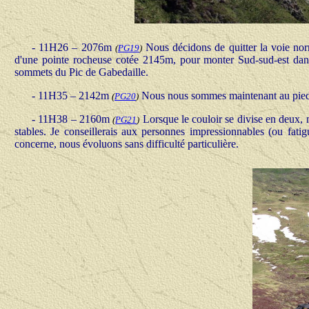
- 11H26 – 2076m
Nous décidons de quitter la voie norm
(
PG19
)
d'une pointe rocheuse cotée 2145m, pour monter Sud-sud-est dans u
sommets du Pic de Gabedaille.
- 11H35 – 2142m
Nous nous sommes maintenant au pied 
(
PG20
)
- 11H38 – 2160m
Lorsque le couloir se divise en deux, n
(
PG21
)
stables. Je conseillerais aux personnes impressionnables (ou fati
concerne, nous évoluons sans difficulté particulière.