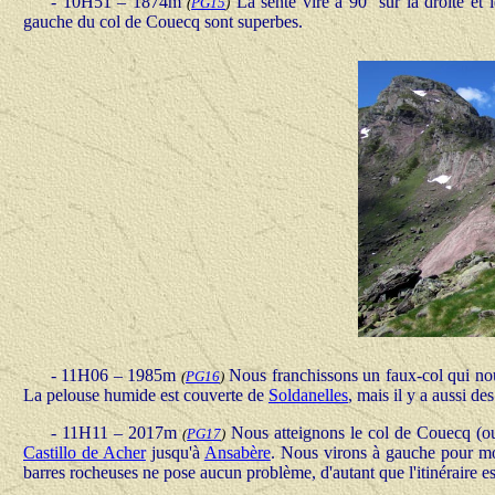
- 10H51 – 1874m
La sente vire à 90° sur la droite et
(
PG15
)
gauche du col de Couecq sont superbes.
- 11H06 – 1985m
Nous franchissons un faux-col qui no
(
PG16
)
La pelouse humide est couverte de
Soldanelles
, mais il y a aussi de
- 11H11 – 2017m
Nous atteignons le col de Couecq (o
(
PG17
)
Castillo de Acher
jusqu'à
Ansabère
. Nous virons à gauche pour mo
barres rocheuses ne pose aucun problème, d'autant que l'itinéraire est