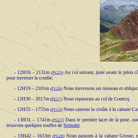
- 12H16 – 2131m
Au col suivant, juste avant le piton c
(
PG25
)
pour traverser la combe.
- 12H19 – 2101m
Nous traversons un ruisseau et obliquo
(
PG26
)
- 12H30 – 2017m
Nous repassons au col de Couecq.
(
PG17
)
- 12H55 – 1755m
Nous cassons la croûte à la cabane Ca
(
PG12
)
- 13H31 – 1741m
Dans le premier lacet de la piste, n
(
PG27
)
trouvons quelques touffes de
Serpolet
.
- 13H42 – 1633m
Nous passons à la cabane Grosse, et 
(
PG28
)