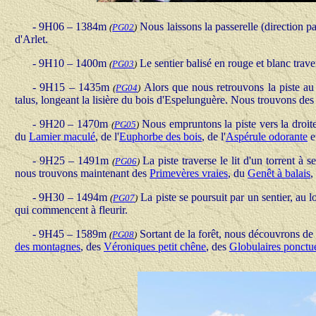
- 9H06 – 1384m
Nous laissons la passerelle (direction p
(
PG02
)
d'Arlet.
- 9H10 – 1400m
Le sentier balisé en rouge et blanc traver
(
PG03
)
- 9H15 – 1435m
Alors que nous retrouvons la piste au 
(
PG04
)
talus, longeant la lisière du bois d'Espelunguère. Nous trouvons de
- 9H20 – 1470m
Nous empruntons la piste vers la droite
(
PG05
)
du
Lamier maculé
, de l'
Euphorbe des bois
, de l'
Aspérule odorante
e
- 9H25 – 1491m
La piste traverse le lit d'un torrent à
(
PG06
)
nous trouvons maintenant des
Primevères vraies
, du
Genêt à balais
,
- 9H30 – 1494m
La piste se poursuit par un sentier, au
(
PG07
)
qui commencent à fleurir.
- 9H45 – 1589m
Sortant de la forêt, nous découvrons de
(
PG08
)
des montagnes
, des
Véroniques petit chêne
, des
Globulaires ponctu