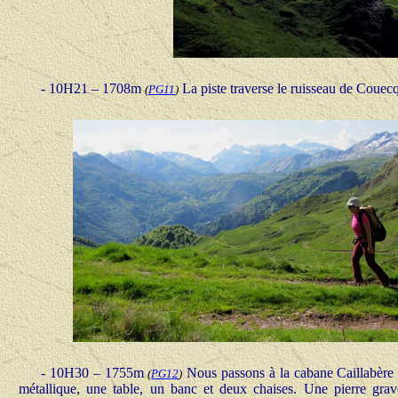
- 10H21 – 1708m
La piste traverse le ruisseau de Couecq
(
PG11
)
- 10H30 – 1755m
Nous passons à la cabane Caillabère q
(
PG12
)
métallique, une table, un banc et deux chaises. Une pierre grav