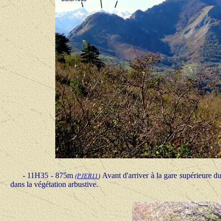
- 11H35 - 875m
Avant d'arriver à la gare supérieure du
(
PJER
11
)
dans la végétation arbustive.