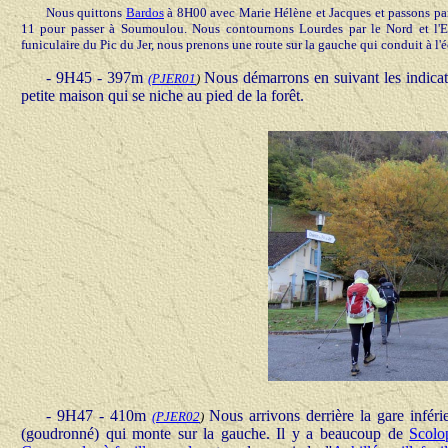
Nous quittons
Bardos
à 8H00 avec Marie Hélène et Jacques et passons p
11 pour passer à Soumoulou. Nous contournons Lourdes par le Nord et l'Es
funiculaire du Pic du Jer, nous prenons une route sur la gauche qui conduit à l'
- 9H45 - 397m
Nous démarrons en suivant les indicat
(
PJER01
)
petite maison qui se niche au pied de la forêt.
- 9H47 - 410m
Nous arrivons derrière la gare infér
(
PJER02
)
(goudronné) qui monte sur la gauche. Il y a beaucoup de
Scolo