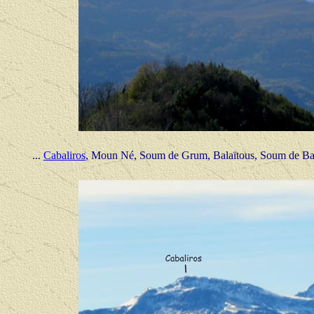
...
Cabaliros
, Moun Né, Soum de Grum, Balaïtous, Soum de Bass