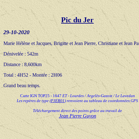
Pic du Jer
29
-10-20
20
Marie Hélène et Jacques, Brigitte et Jean Pierre, Christiane et Jean Pa
Dénivelée :
542m
Distance :
8,600km
Total :
4H52 - Montée : 2H06
Grand beau temps
.
Carte IGN TOP25 - 1647
ET
-
Lourdes / Argelès-Gazost / Le Lavedan
Les repères de type
(
PJER01
) renvoient au tableau de coordonnées GPS
Téléchargement direct des points grâce au travail de
Jean Pierre Guyon