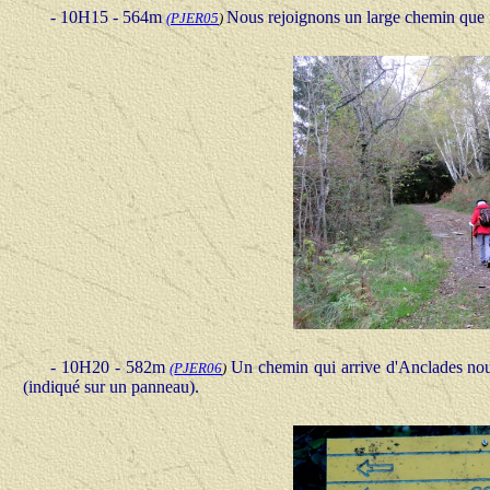
- 10H15 - 564m
Nous rejoignons un large chemin que 
(
PJER0
5
)
- 10H20 - 582m
Un chemin qui arrive d'Anclades nous
(
PJER06
)
(indiqué sur un panneau).