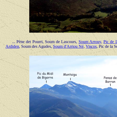
... Pène det Pourri, Soum de Lascours,
Soum Arrouy
,
Pic de 
Ardiden
, Soum des Agudes,
Soum d'Arriou Né
,
Viscos
, Pic de la 