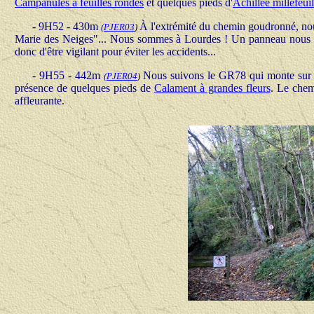
Campanules à feuilles rondes
et quelques pieds d'
Achillée millefeuil
- 9H52 - 430m
À l'extrémité du chemin goudronné, no
(
PJER0
3
)
Marie des Neiges"... Nous sommes à Lourdes ! Un panneau nous inf
donc d'être vigilant pour éviter les accidents...
- 9H55 - 442m
Nous suivons le GR78 qui monte sur la
(
PJER04
)
présence de quelques pieds de
Calament à grandes fleurs
. Le chem
affleurante.