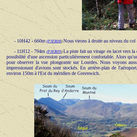
- 10H42 - 660m
Nous virons à droite au niveau du col d
(
PJER0
8
)
- 11H12 - 794m
La piste fait un virage en lacet vers l
(
PJER09
)
possibilité d'une ascension particulièrement confortable. Alors qu
pour observer la vue plongeante sur Lourdes. Nous voyons aussi
impressionant d'avions sont stockés. En arrière-plan de l'aéroport
environ 150m à l'Est du méridien de Greenwich.