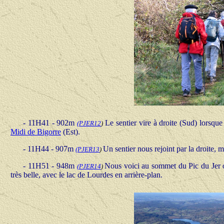
- 11H41 - 902m
Le sentier vire à droite (Sud) lorsqu
(
PJER
12
)
Midi de Bigorre
(Est).
- 11H44 - 907m
Un sentier nous rejoint par la droite,
(
PJER
13
)
- 11H51 - 948m
Nous voici au sommet du Pic du Jer o
(
PJER
14
)
très belle, avec le lac de Lourdes en arrière-plan.