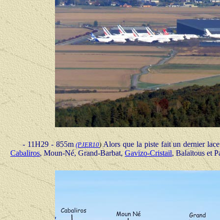
- 11H29 - 855m
Alors que la piste fait un dernier la
(
PJER
10
)
Cabaliros
, Moun-Né, Grand-Barbat,
Gavizo-Cristail
, Balaïtous et P