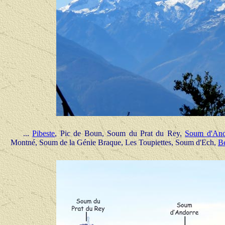
...
Pibeste
, Pic de Boun, Soum du Prat du Rey,
Soum d'And
Montné, Soum de la Génie Braque, Les Toupiettes, Soum d'Ech,
B