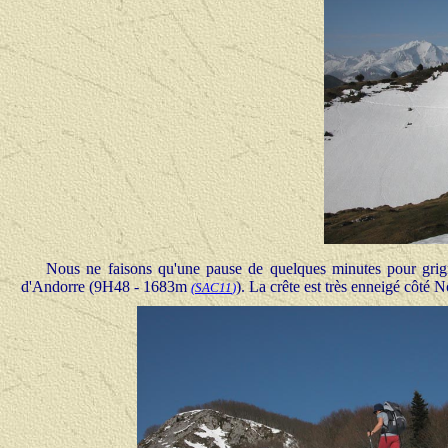
Nous ne faisons qu'une pause de quelques minutes pour grign
d'Andorre (9H48 - 1683m
). La crête est très enneigé côté 
(
SAC11
)