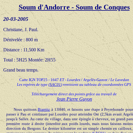
Soum d'Andorre -
Soum de Conques
20-03-200
5
Christiane, J. Paul
.
Dénivelée : 800 m
Distance : 11,500 Km
Total : 5H
25 Montée: 2H55
Grand beau temps
.
Carte IGN TOP25 - 1647
ET
-
Lourdes / Argelès-Gazost / Le Lavedan
Les repères de type
(
SAC01
) renvoient au tableau de coordonnées GPS
Téléchargement direct des points grâce au travail de
Jean Pierre Guyon
Nous quittons
Biarritz
à 13H40, et faisons une étape à Peyrehorade pour 
passer à Pau et continuer par Lourdes pour atteindre Ost (2,5km avant Argel
jusqu'à Salles. Au cœur du village, dans une épingle à cheveux, un grand pan
première route à droite (interdite aux poids lourds, mais nous faisons moins
direction du Bergons. Le dernier kilomètre est un simple chemin en cailloux,