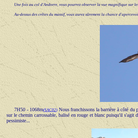
Une fois au col d'Andorre, vous pourrez observer la vue magnifique sur le
Au-dessus des crêtes du massif, vous aurez sûrement la chance d'apercevoi
7H50 - 1068m
Nous franchissons la barrière à côté du
(
SAC02
)
sur le chemin carrossable, balisé en rouge et blanc puisqu'il s'agi
pessimiste...