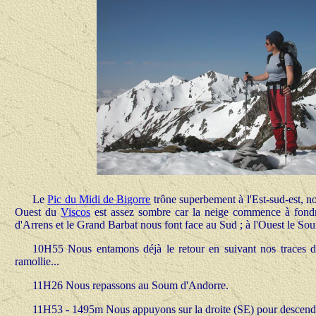
Le
Pic du Midi de Bigorre
trône superbement à l'Est-sud-est, n
Ouest du
Viscos
est assez sombre car la neige commence à fondr
d'Arrens et le Grand Barbat nous font face au Sud ; à l'Ouest le Sou
10H55 Nous entamons déjà le retour en suivant nos traces de
ramollie...
11H26 Nous repassons au Soum d'Andorre.
11H53 - 1495m Nous appuyons sur la droite (SE) pour descendre