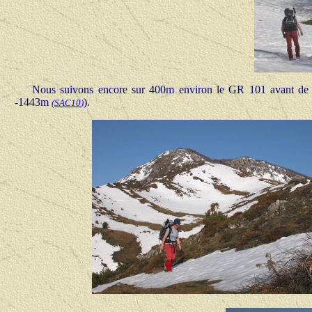
Nous suivons encore sur 400m environ le GR 101 avant de 
-1443m
).
(
SAC10
)