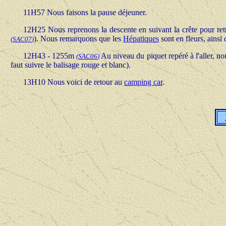
11H57 Nous faisons la pause déjeuner.
12H25 Nous reprenons la descente en suivant la crête pour ret
). Nous remarquons que les
Hépatiques
sont en fleurs, ainsi
(
SAC07
)
12H43 - 1255m
Au niveau du piquet repéré à l'aller, nou
(
SAC06
)
faut suivre le balisage rouge et blanc).
13H10 Nous voici de retour au
camping car
.