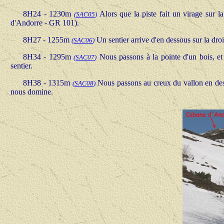
8H24 - 1230m
Alors que la piste fait un virage sur l
(
SAC05
)
d'Andorre - GR 101)
.
8H27 - 1255m
Un sentier arrive d'en dessous sur la droi
(
SAC06
)
8H34 - 1295m
Nous passons à la pointe d'un bois, et 
(
SAC07
)
sentier.
8H38 - 1315m
Nous passons au creux du vallon en de
(
SAC08
)
nous domine.