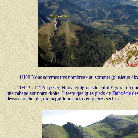
- 11H08 Nous sommes très nombreux au sommet (plusieurs dizain
- 11H23 - 1157m
Nous rejoignons le col d'Egurral où nou
(
TX15
)
une cabane sur notre droite. Il reste quelques pieds de
Daboécie de
dessus du chemin, un magnifique enclos en pierres sèches.