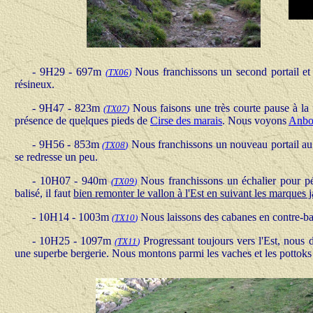
- 9H29 - 697m
Nous franchissons un second portail et 
(
TX06
)
résineux.
- 9H47 - 823m
Nous faisons une très courte pause à la f
(
TX07
)
présence de quelques pieds de
Cirse des marais
. Nous voyons
Anbo
- 9H56 - 853m
Nous franchissons un nouveau portail au 
(
TX08
)
se redresse un peu.
- 10H07 - 940m
Nous franchissons un échalier pour péné
(
TX09
)
balisé, il faut
bien remonter le vallon à l'Est en suivant les marques 
- 10H14 - 1003m
Nous laissons des cabanes en contre-ba
(
TX10
)
- 10H25 - 1097m
Progressant toujours vers l'Est, nous 
(
TX11
)
une superbe bergerie. Nous montons parmi les vaches et les pottoks 