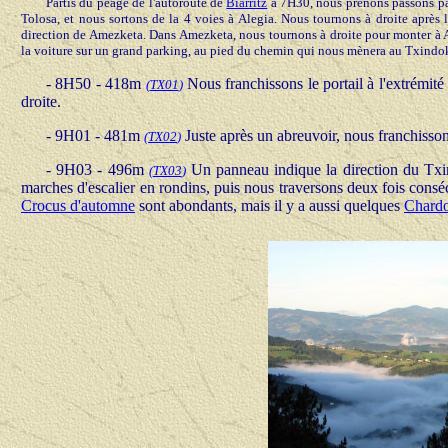
Partis du péage de l'autoroute de
Biarritz
à 7H30, nous prenons passons par
Tolosa, et nous sortons de la 4 voies à Alegia. Nous tournons à droite après 
direction de Amezketa. Dans Amezketa, nous tournons à droite pour monter à Ab
la voiture sur un grand parking, au pied du chemin qui nous mènera au Txindok
-
8H50 - 418m
Nous franchissons le portail à l'extrémité
(
TX01
)
droite.
- 9H01 - 481m
Juste après un abreuvoir, nous franchisson
(
TX02
)
- 9H03 - 496m
Un panneau indique la direction du Txin
(
TX03
)
marches d'escalier en rondins, puis nous traversons deux fois conséc
Crocus d'automne
sont abondants, mais il y a aussi quelques
Chardo