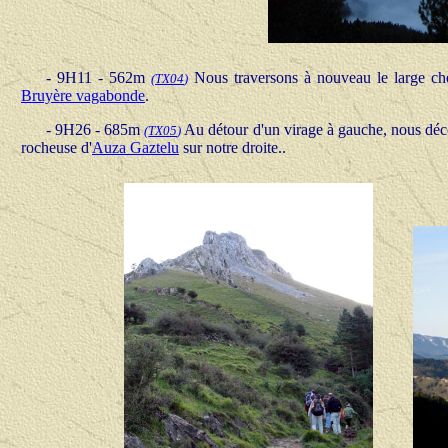
- 9H11 - 562m
Nous traversons à nouveau le large chem
(
TX04
)
Bruyère vagabonde
.
- 9H26 - 685m
Au détour d'un virage à gauche, nous déco
(
TX05
)
rocheuse d'
Auza Gaztelu
sur notre droite..