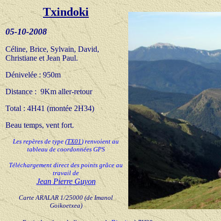
Txindoki
05
-10-200
8
Céline, Brice, Sylvain, David,
Christiane et Jean Paul
.
Dénivelée : 950m
Distance : 9Km aller-retour
Total : 4H41 (montée 2H34)
Beau temps, vent fort.
Les repères de type
(
TX01
) renvoient au
tableau de coordonnées GPS
Téléchargement direct des points grâce au
travail de
Jean Pierre Guyon
Carte
ARALAR 1/25000 (de Imanol
Goikoetxea)