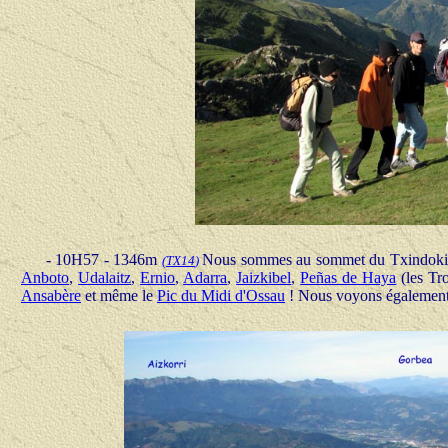
- 10H57 - 1346m
Nous sommes au sommet du Txindoki, 
(
TX14
)
Anboto
,
Udalaitz
,
Ernio
,
Adarra
,
Jaizkibel
,
Peñas de Haya
(les Tr
Ansabère
et même le
Pic du Midi d'Ossau
! Nous voyons égalemen