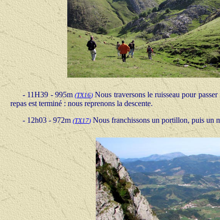
- 11H39 - 995m
Nous traversons le ruisseau pour passer r
(
TX16
)
repas est terminé : nous reprenons la descente.
- 12h03 - 972m
Nous franchissons un portillon, puis un
(
TX17
)