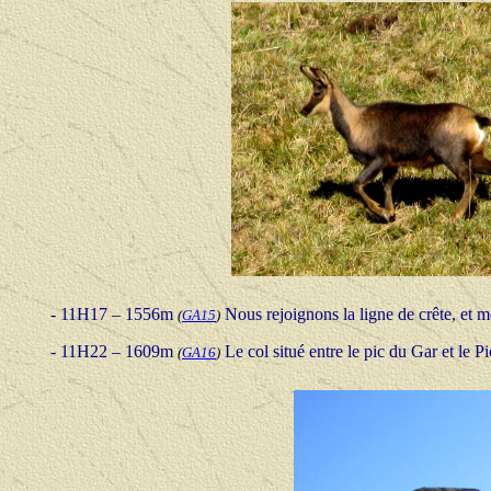
-
11H17 – 1556m
Nous rejoignons la ligne de crête, et mo
(
GA15
)
-
11H22 – 1609m
Le col situé entre le pic du Gar et le Pi
(
GA16
)