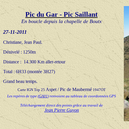
Pic du Gar - Pic Saillant
En boucle depuis la chapelle de Boutx
27
-11-20
11
Christiane, Jean Paul.
Dénivelé : 1250m
Distance : 14.300 Km aller-retour
Total : 6H33 (montée 3H
27)
Grand beau temps.
Aspet / Pic de Maubermé
Carte IGN Top 25
1947OT
Les repères de type
(
GA01
) renvoient au tableau de coordonnées GPS
Téléchargement direct des points grâce au travail de
Jean Pierre Guyon