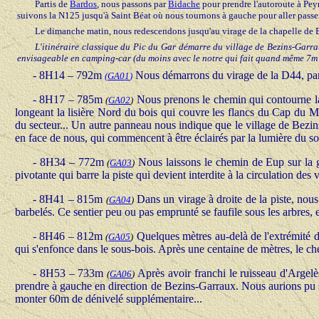
Partis de
Bardos
, nous passons par
Bidache
pour prendre l'autoroute à Pey
suivons la N125 jusqu'à Saint Béat où nous tournons à gauche pour aller passer
Le dimanche matin, nous redescendons jusqu'au virage de la chapelle de 
L'itinéraire classique du Pic du Gar démarre du village de Bezins-Garraux
envisageable en camping-car (du moins avec le notre qui fait quand même 7m d
-
8H14 – 792m
Nous démarrons du virage de la D44, par 
(
GA01
)
-
8H17 – 785m
Nous prenons le chemin qui contourne la 
(
GA02
)
longeant la lisière Nord du bois qui couvre les flancs du Cap du M
du secteur... Un autre panneau nous indique que le village de Bezi
en face de nous, qui commencent à être éclairés par la lumière du sol
-
8H34 – 772m
Nous laissons le chemin de Eup sur la g
(
GA03
)
pivotante qui barre la piste qui devient interdite à la circulation des
-
8H41 – 815m
Dans un virage à droite de la piste, nous
(
GA04
)
barbelés. Ce sentier peu ou pas emprunté se faufile sous les arbres, 
-
8H46 – 812m
Quelques mètres au-delà de l'extrémité d
(
GA05
)
qui s'enfonce dans le sous-bois. Après une centaine de mètres, le che
-
8H53 – 733m
Après avoir franchi le ruisseau d'Argelè
(
GA06
)
prendre à gauche en direction de Bezins-Garraux. Nous aurions pu s
monter 60m de dénivelé supplémentaire...