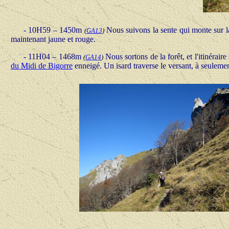
-
10H59 – 1450m
Nous suivons la sente qui monte sur la
(
GA13
)
maintenant jaune et rouge.
-
11H04 – 1468m
Nous sortons de la forêt, et l'itinéra
(
GA14
)
du Midi de Bigorre
enneigé. Un isard traverse le versant, à seuleme