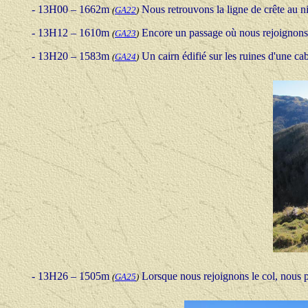
-
13H00 – 1662m
Nous retrouvons la ligne de crête au n
(
GA22
)
-
13H12 – 1610m
Encore un passage où nous rejoignons la
(
GA23
)
-
13H20 – 1583m
Un cairn édifié sur les ruines d'une ca
(
GA24
)
-
13H26 – 1505m
Lorsque nous rejoignons le col, nous pr
(
GA25
)