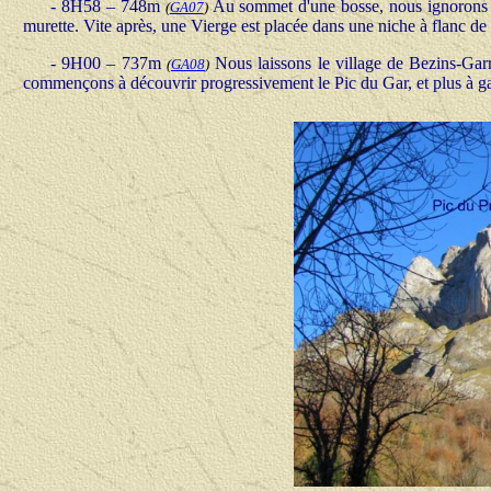
-
8H58 – 748m
Au sommet d'une bosse, nous ignorons le
(
GA07
)
murette. Vite après, une Vierge est placée dans une niche à flanc de f
-
9H00 – 737m
Nous laissons le village de Bezins-Garr
(
GA08
)
commençons à découvrir progressivement le Pic du Gar, et plus à gauc