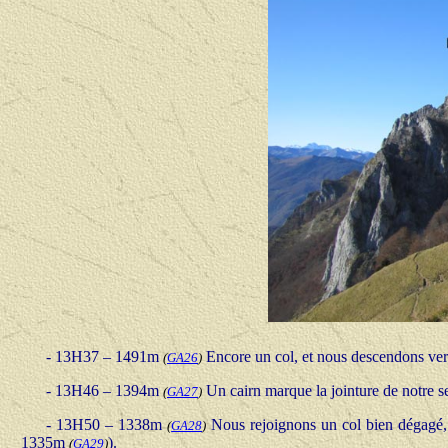
-
13H37 – 1491m
Encore un col, et nous descendons vers 
(
GA26
)
-
13H46 – 1394m
Un cairn marque la jointure de notre se
(
GA27
)
-
13H50 – 1338m
Nous rejoignons un col bien dégagé, 
(
GA28
)
1335m
).
(
GA29
)