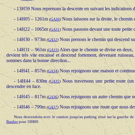
-
13H59 Nous reprenons la descente en suivant les indications 
-
14H05 – 1261m
Nous laissons sur la droite, le chemin
(
GA30
)
-
14H22 – 1065m
Nous passons devant une toute petite ca
(
GA31
)
-
14H30 – 973m
Nous prenons le chemin qui descend sur
(
GA32
)
-
14H31 – 961m
Alors que le chemin se divise en deux, n
(
GA33
)
devient très vite encaissé et descend fortement, devenant ruissea
sommes dans la bonne direction...
-
14H41 – 857m
Nous rejoignons une maison et continuo
(
GA34
)
-
14H44 – 830m
Nous traversons une petite route (u
(
GA35
)
descendre en face.
-
14H45 – 817m
Nous rejoignons un autre chemin que no
(
GA36
)
-
14H46 – 799m
Nous rejoignons une route que nous des
(
GA37
)
Nous descendons avec le camion jusqu'au parking situé sur la gauche de 
Bardos
pour 18H00.