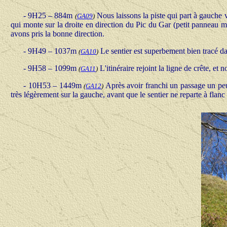
-
9H25 – 884m
Nous laissons la piste qui part à gauche v
(
GA09
)
qui monte sur la droite en direction du Pic du Gar (petit panneau 
avons pris la bonne direction.
-
9H49 – 1037m
Le sentier est superbement bien tracé da
(
GA10
)
-
9H58 – 1099m
L'itinéraire rejoint la ligne de crête, e
(
GA11
)
-
10H53 – 1449m
Après avoir franchi un passage un peu 
(
GA12
)
très légèrement sur la gauche, avant que le sentier ne reparte à flanc 