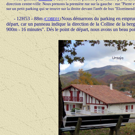
direction centre-ville. Nous prenons la première rue sur la gauche : rue "Pierre 
sur un petit parking qui se trouve sur la droite devant l'arrêt de bus "Elorrimend
- 12H53 - 88m
Nous démarrons du parking en emprunta
(
COBE01
)
départ, car un panneau indique la direction de la Colline de la be
900m - 16 minutes". Dés le point de départ, nous avons un beau poin