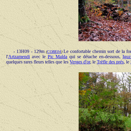
- 13H09 - 129m
Le confortable chemin sort de la for
(
COBE04
)
l'
Artzamendi
avec le
Pic Malda
qui se détache en-dessous,
Iguz
quelques rares fleurs telles que les
Verges d'or
, le
Trèfle des prés
, le