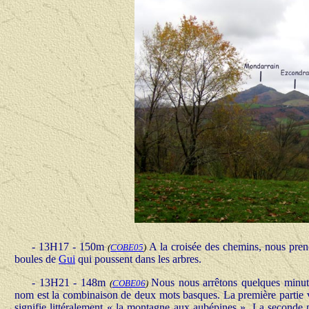
- 13H17 - 150m
A la croisée des chemins, nous pren
(
COBE05
)
boules de
Gui
qui poussent dans les arbres.
- 13H21 - 148m
Nous nous arrêtons quelques minute
(
COBE06
)
nom est la combinaison de deux mots basques. La première partie vi
signifie littéralement « la montagne aux aubépines ». La seconde p