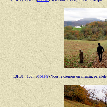
(
COBE07
)
- 13H31 - 108m
Nous rejoignons un chemin, parallèle 
(
COBE08
)