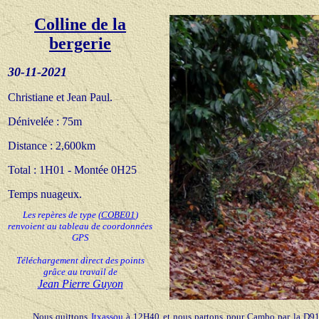
Colline de la
bergerie
30
-11-20
21
Christiane et Jean Paul.
Dénivelée :
75m
Distance :
2,600km
Total : 1H01 -
Montée 0H25
Temps nuageux
.
Les repères de type
(
COBE01
)
renvoient au tableau de coordonnées
GPS
Téléchargement direct des points
grâce au travail de
Jean Pierre Guyon
Nous quittons
Itxassou
à 12H40 et nous partons pour Cambo par la D918.