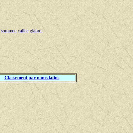
 sommet; calice glabre.
Classement par noms latins