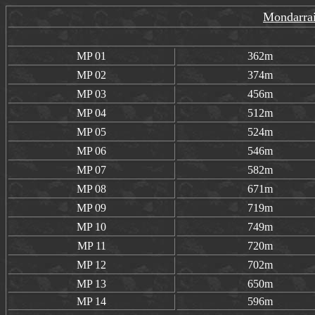
Mondarrai
MP
01
362m
MP
02
374m
MP
03
456m
MP
04
512m
MP
05
524m
MP
06
546m
MP
07
582m
MP
08
671m
MP
09
719m
MP
10
749m
MP
11
720m
MP
12
702m
MP
13
650m
MP
14
596m