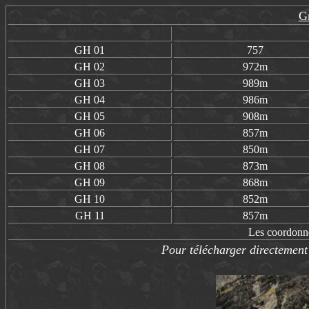
Gr
GH
01
757
GH 02
972m
GH 03
989m
GH 04
986m
GH 05
908m
GH 06
857m
GH 07
850m
GH 08
873m
GH 09
868m
GH 10
852m
GH 11
857m
Les coordonn
Pour télécharger directement 