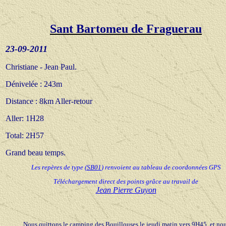
Sant Bartomeu de Fraguerau
23
-09-20
11
Christiane -
Jean Paul.
Dénivelée :
243
m
Distance : 8km Aller-retour
Aller: 1H
28
Total: 2H
57
Grand beau temps.
Les repères de type
(
SB01
) renvoient au tableau de coordonnées GPS
Téléchargement direct des points grâce au travail de
Jean Pierre Guyon
Nous quittons le camping des Bouillouses le jeudi matin vers 9H45, et n