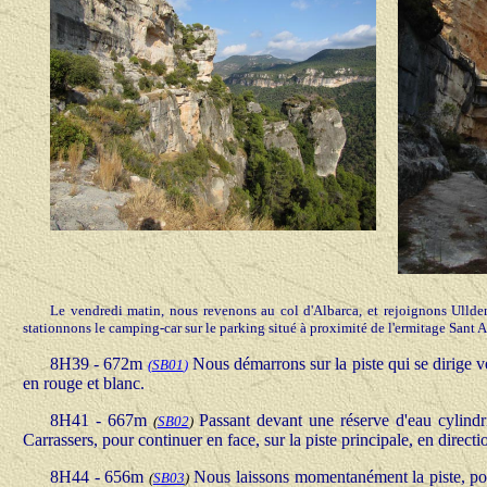
Le vendredi matin, nous revenons au col d'Albarca, et rejoignons Ullde
stationnons le camping-car sur le parking situé à proximité de l'ermitage Sant 
8H39 - 672m
Nous démarrons sur la piste qui se dirige 
(
SB01
)
en rouge et blanc.
8H41 - 667m
Passant devant une réserve d'eau cylindr
(
SB02
)
Carrassers, pour continuer en face, sur la piste principale, en direc
8H44 - 656m
Nous laissons momentanément la piste, pour
(
SB03
)