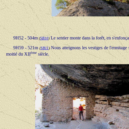
9H52 - 504m
Le sentier monte dans la forêt, en s'enfonç
(
SB10
)
9H59 - 521m
Nous atteignons les vestiges de l'ermitage 
(
SB11
)
ème
moitié du XII
siècle.