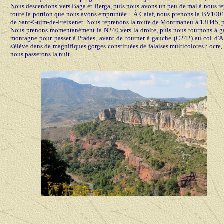
Nous descendons vers Baga et Berga, puis nous avons un peu de mal à nous rep
toute la portion que nous avons empruntée... À Calaf, nous prenons la BV100
de Sant-Guim-de-Freixenet. Nous reprenons la route de Montmaneu à 13H45, pu
Nous prenons momentanément la N240 vers la droite, puis nous tournons à gau
montagne pour passer à Prades, avant de tourner à gauche (C242) au col d'Al
s'élève dans de magnifiques gorges constituées de falaises multicolores : ocre, 
nous passerons la nuit.