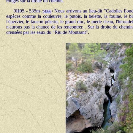
rouges sur la droite du chemin.
9H05 - 535m
Nous arrivons au lieu-dit "Cadolles Fond
(
SB06
)
espèces comme la couleuvre, le putois, la belette, la fouine, le bla
l'épervier, le faucon pèlerin, le grand duc, le merle d'eau, l'hironde
n'aurons pas la chance de les rencontrer... Sur la droite du chemi
creusées par les eaux du "Riu de Montsant".