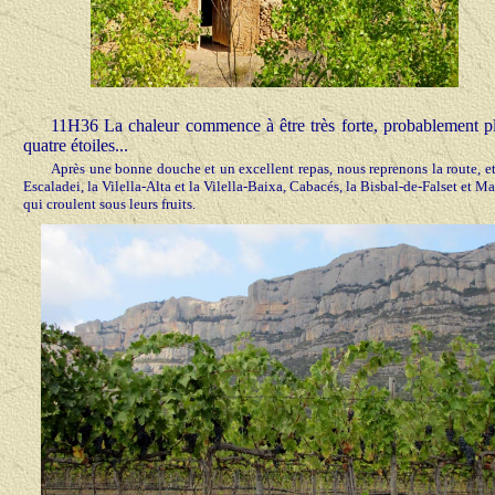
11H36 La chaleur commence à être très forte, probablement plu
quatre étoiles...
Après une bonne douche et un excellent repas, nous reprenons la route, et
Escaladei, la Vilella-Alta et la Vilella-Baixa, Cabacés, la Bisbal-de-Falset et Ma
qui croulent sous leurs fruits.