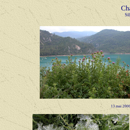
Ch
Si
13 mai 200