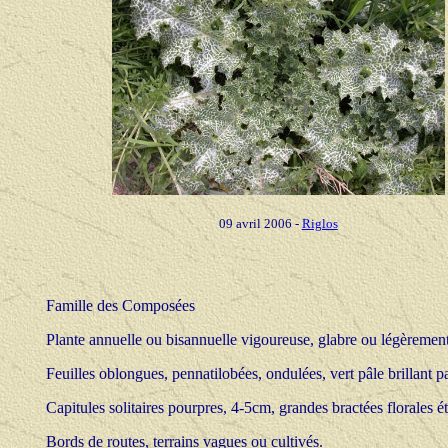
09 avril 2006 -
Riglos
Famille des Composées
Plante annuelle ou bisannuelle vigoureuse, glabre ou légèrement 
Feuilles oblongues, pennatilobées, ondulées, vert pâle brillant 
Capitules solitaires pourpres, 4-5cm, grandes bractées florales ét
Bords de routes, terrains vagues ou cultivés.