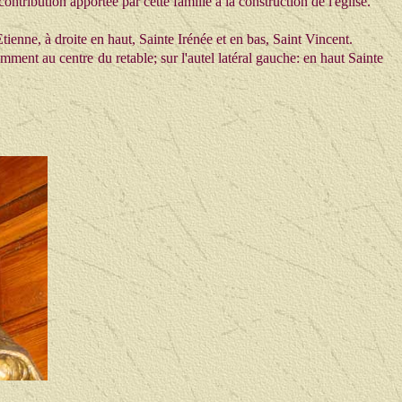
ontribution apportée par cette famille à la construction de l'église.
ienne, à droite en haut, Sainte Irénée et en bas, Saint Vincent.
emment au centre du retable; sur l'autel latéral gauche: en haut Sainte