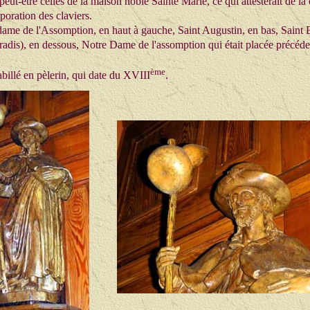
eut-être celles de la maison noble Sainte Marie, ce qui attesterait de la c
poration des claviers.
 dame de l'Assomption, en haut à gauche, Saint Augustin, en bas, Saint Et
 Paradis), en dessous, Notre Dame de l'assomption qui était placée précéd
ème
abillé en pèlerin, qui date du XVIII
.