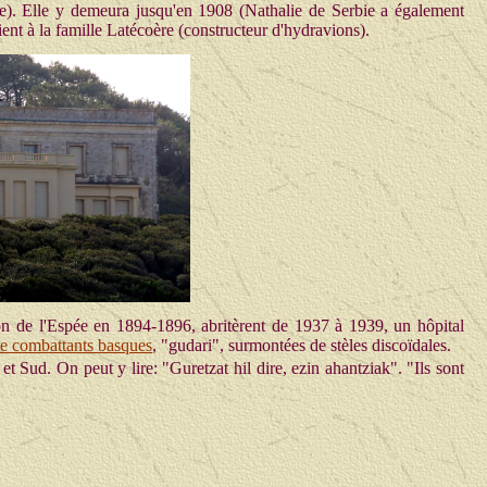
be). Elle y demeura jusqu'en 1908 (Nathalie de Serbie a également
ient à la famille Latécoère (constructeur d'hydravions).
baron de l'Espée en 1894-1896, abritèrent de 1937 à 1939, un hôpital
de combattants basques
, "gudari", surmontées de stèles discoïdales.
 Sud. On peut y lire: "Guretzat hil dire, ezin ahantziak". "Ils sont