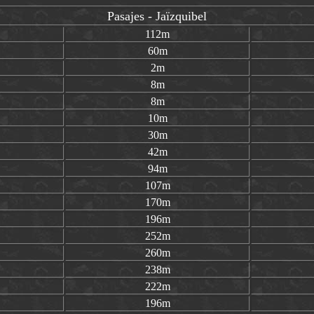
Pasajes - Jaïzquibel
112m
60m
2m
8m
8m
10m
30m
42m
94m
107m
170m
196m
252m
260m
238m
222m
196m