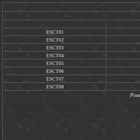
ESCT
01
ESCT
02
ESCT
03
ESCT
04
ESCT
05
ESCT
06
ESCT
07
ESCT
08
Pour