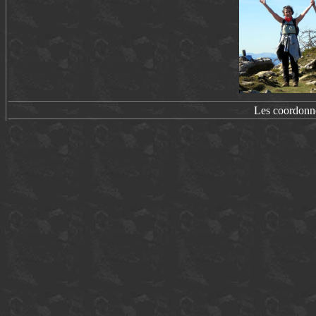
Les coordonn