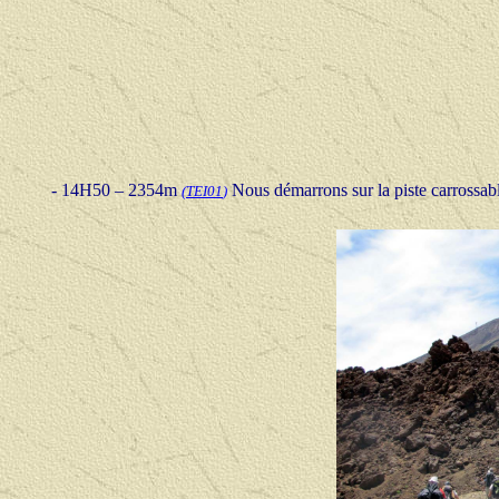
-
14H50 – 2354m
Nous démarrons sur la piste carrossabl
(
TEI01
)