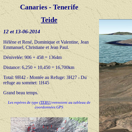
Canaries - Tenerife
Teide
12 et 13-06-20
14
Hélène et René, Dominique et Valentine, Jean
Emmanuel,
Christiane et Jean Paul
.
Dénivelée: 906 + 458 = 1364m
Distance: 6,250 + 10,450 = 16,700km
Total: 9H
42 - Montée au Refuge: 3H27 - Du
refuge au sommet: 1H45
Grand b
eau temps.
Les repères de type
(
TEI01
) renvoient au tableau de
coordonnées GPS