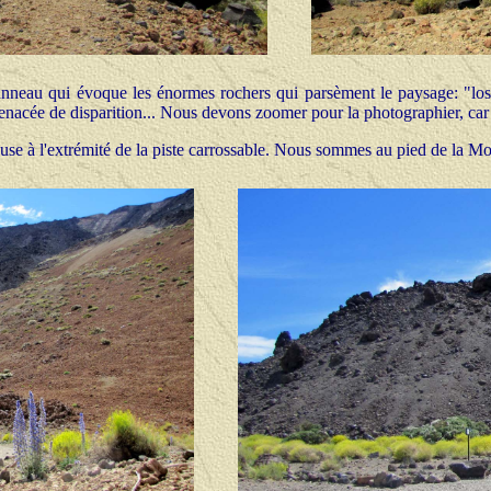
neau qui évoque les énormes rochers qui parsèment le paysage: "los 
enacée de disparition... Nous devons zoomer pour la photographier, car il
se à l'extrémité de la piste carrossable. Nous sommes au pied de la 