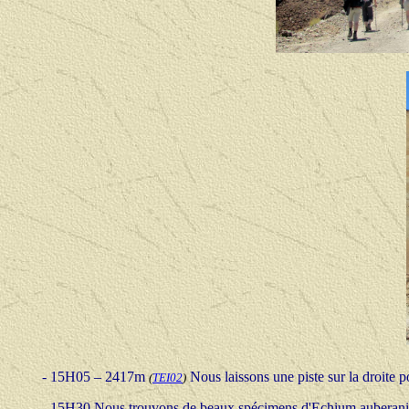
-
15H05 – 2417m
Nous laissons une piste sur la droite 
(
TEI02
)
-
15H30
Nous trouvons de beaux spécimens d'Echium auberanium,