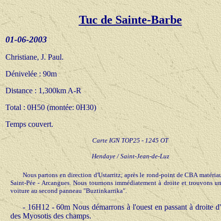
Tuc de Sainte-Barbe
01-06-200
3
Christiane, J. Paul.
Dénivelée : 90m
Distance : 1,300km A-R
Total : 0H50 (montée: 0H30)
Temps couvert.
Carte IGN TOP25 - 1245 OT
Hendaye / Saint-Jean-de-Luz
Nous partons en direction d'Ustarritz; après le rond-point de CBA matériaux
Saint-Pée - Arcangues. Nous tournons immédiatement à droite et trouvons un
voiture au second panneau "Buztinkarrika".
-
16H12 - 60m Nous démarrons à l'ouest en passant à droite d'
des Myosotis des champs.