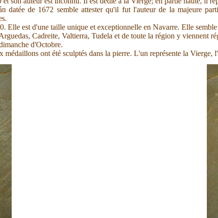
et son auteur est inconnu. Il est dédié à la Vierge; en partie haute, il 
n datée de 1672 semble attester qu'il fut l'auteur de la majeure parti
es.
0. Elle est d'une taille unique et exceptionnelle en Navarre. Elle semble
d'Arguedas, Cadreite, Valtierra, Tudela et de toute la région y viennent r
r dimanche d'Octobre.
ux médaillons ont été sculptés dans la pierre. L'un représente la Vierge, l'